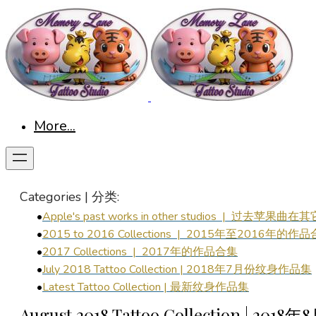
More...
Categories | 分类:
Apple's past works in other studios | 过去苹
2015 to 2016 Collections | 2015年至2016年的作
2017
Collections | 2017年的作品合集
July
2018 Tattoo Collection |
2018年7月份
纹身作品集
Latest Tattoo Collection | 最新纹身作品集
August 2018 Tattoo Collection | 20