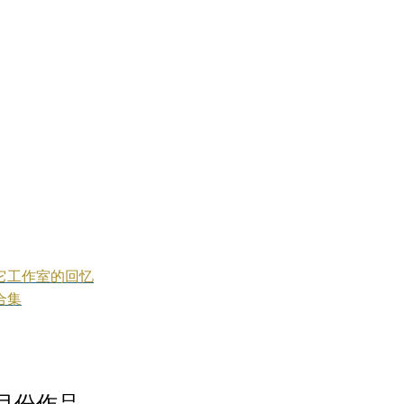
果曲在其它工作室的回忆
品合集
18年8月份作品