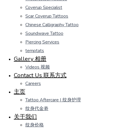
Coverup Specialist
Scar Coverup Tattoos
Chinese Calligraphy Tattoo
Soundwave Tattoo
Piercing Services
temptats
Gallery 相册
Videos 视频
Contact Us 联系方式
Careers
主页
Tattoo Aftercare | 纹身护理
纹身代金劵
关于我们
纹身价格