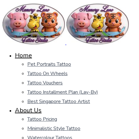
Home
Pet Portraits Tattoo
Tattoo On Wheels
Tattoo Vouchers
Tattoo Installment Plan (Lay-By)
Best Singapore Tattoo Artist
About Us
Tattoo Pricing
Minimalistic Style Tattoo
Watercolour Tattoos