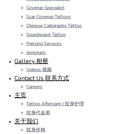
Coverup Specialist
Scar Coverup Tattoos
Chinese Calligraphy Tattoo
Soundwave Tattoo
Piercing Services
temptats
Gallery 相册
Videos 视频
Contact Us 联系方式
Careers
主页
Tattoo Aftercare | 纹身护理
纹身代金劵
关于我们
纹身价格