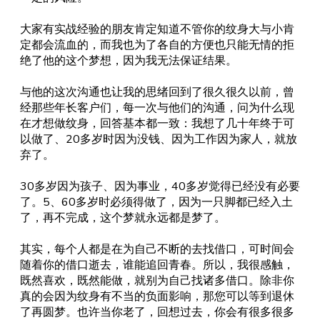
大家有实战经验的朋友肯定知道不管你的纹身大与小肯
定都会流血的，而我也为了各自的方便也只能无情的拒
绝了他的这个梦想，因为我无法保证结果。
与他的这次沟通也让我的思绪回到了很久很久以前，曾
经那些年长客户们，每一次与他们的沟通，问为什么现
在才想做纹身，回答基本都一致：我想了几十年终于可
以做了、
20
多岁时因为没钱、因为工作因为家人，就放
弃了。
30
多岁因为孩子、因为事业，
40
多岁觉得已经没有必要
了。
5
、
60
多岁时必须得做了，因为一只脚都已经入土
了，再不完成，这个梦就永远都是梦了。
其实，每个人都是在为自己不断的去找借口，可时间会
随着你的借口逝去，谁能追回青春。所以，我很感触，
既然喜欢，既然能做，就别为自己找诸多借口。除非你
真的会因为纹身有不当的负面影响，那您可以等到退休
了再圆梦。也许当你老了，回想过去，你会有很多很多