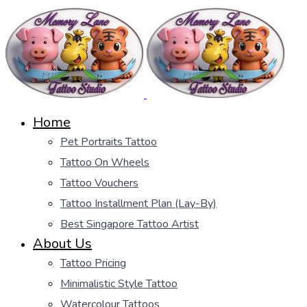
Home
Pet Portraits Tattoo
Tattoo On Wheels
Tattoo Vouchers
Tattoo Installment Plan (Lay-By)
Best Singapore Tattoo Artist
About Us
Tattoo Pricing
Minimalistic Style Tattoo
Watercolour Tattoos