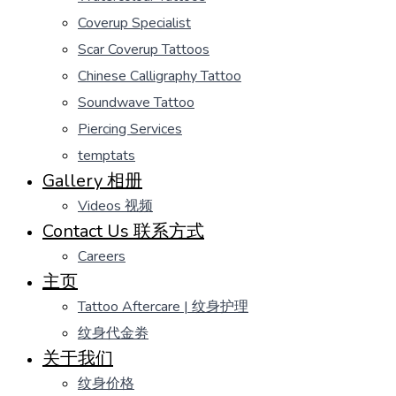
Coverup Specialist
Scar Coverup Tattoos
Chinese Calligraphy Tattoo
Soundwave Tattoo
Piercing Services
temptats
Gallery 相册
Videos 视频
Contact Us 联系方式
Careers
主页
Tattoo Aftercare | 纹身护理
纹身代金劵
关于我们
纹身价格