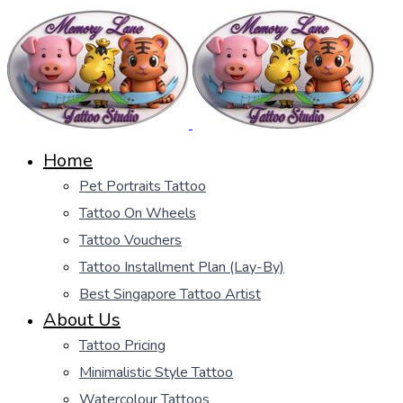
Home
Pet Portraits Tattoo
Tattoo On Wheels
Tattoo Vouchers
Tattoo Installment Plan (Lay-By)
Best Singapore Tattoo Artist
About Us
Tattoo Pricing
Minimalistic Style Tattoo
Watercolour Tattoos