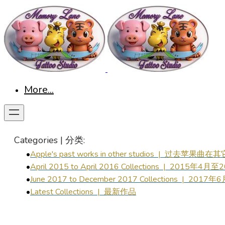
More...
Categories | 分类:
Apple's past works in other studios | 过去苹
April 2015 to April 2016 Collections | 201
June
2017 to December
2017
Collections | 2
Latest
Collections | 最新作品