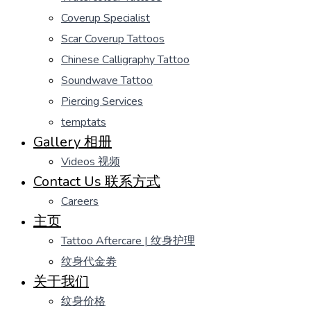
Coverup Specialist
Scar Coverup Tattoos
Chinese Calligraphy Tattoo
Soundwave Tattoo
Piercing Services
temptats
Gallery 相册
Videos 视频
Contact Us 联系方式
Careers
主页
Tattoo Aftercare | 纹身护理
纹身代金劵
关于我们
纹身价格