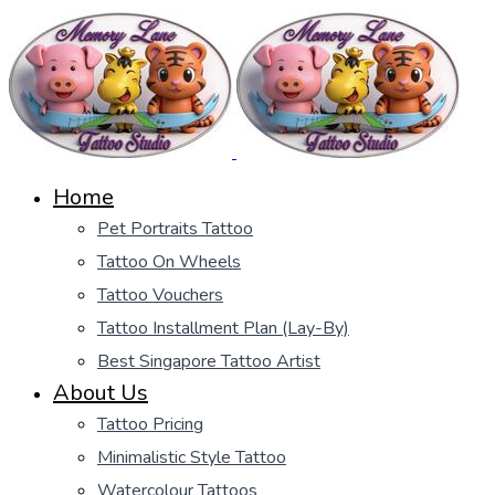
Home
Pet Portraits Tattoo
Tattoo On Wheels
Tattoo Vouchers
Tattoo Installment Plan (Lay-By)
Best Singapore Tattoo Artist
About Us
Tattoo Pricing
Minimalistic Style Tattoo
Watercolour Tattoos