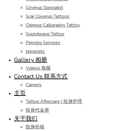
Coverup Specialist
Scar Coverup Tattoos
Chinese Calligraphy Tattoo
Soundwave Tattoo
Piercing Services
temptats
Gallery 相册
Videos 视频
Contact Us 联系方式
Careers
主页
Tattoo Aftercare | 纹身护理
纹身代金劵
关于我们
纹身价格