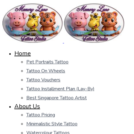
Home
Pet Portraits Tattoo
Tattoo On Wheels
Tattoo Vouchers
Tattoo Installment Plan (Lay-By)
Best Singapore Tattoo Artist
About Us
Tattoo Pricing
Minimalistic Style Tattoo
Watercolour Tattoos