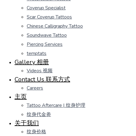
Coverup Specialist
Scar Coverup Tattoos
Chinese Calligraphy Tattoo
Soundwave Tattoo
Piercing Services
temptats
Gallery 相册
Videos 视频
Contact Us 联系方式
Careers
主页
Tattoo Aftercare | 纹身护理
纹身代金劵
关于我们
纹身价格