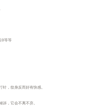
。
装B等等
打针，纹身反而好有快感。
倾诉，它会不离不弃。